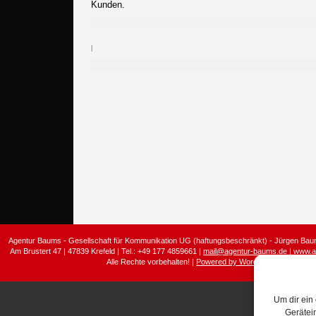
Kunden.
|
Agentur Baums - Gesellschaft für Kommunikation UG (haftungsbeschränkt) - Jürgen Baum
Am Brustert 47 | 47839 Krefeld | Tel.: +49 177 4859661 |
mail@agentur-baums.de
|
www.a
Alle Rechte vorbehalten! |
Powered by WordPress
Um dir ein
Gerätei