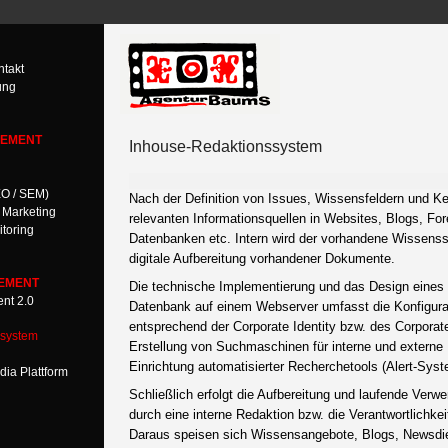
takt
ung
EMENT
Inhouse-Redaktionssystem
EO / SEM)
Nach der Definition von Issues, Wissensfeldern und Ke
r Marketing
relevanten Informationsquellen in Websites, Blogs, Fo
toring
Datenbanken etc. Intern wird der vorhandene Wissenss
digitale Aufbereitung vorhandener Dokumente.
EMENT
Die technische Implementierung und das Design eine
nt 2.0
Datenbank auf einem Webserver umfasst die Konfigura
entsprechend der Corporate Identity bzw. des Corporate
nsystem
Erstellung von Suchmaschinen für interne und externe 
Einrichtung automatisierter Recherchetools (Alert-Sy
edia Plattform
Schließlich erfolgt die Aufbereitung und laufende Verw
durch eine interne Redaktion bzw. die Verantwortlich
Daraus speisen sich Wissensangebote, Blogs, Newsdien