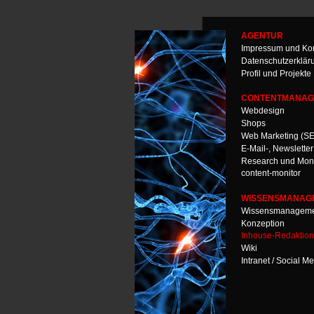
AGENTUR
Impressum und Kon
Datenschutzerklär
Profil und Projekte
CONTENTMANAG
Webdesign
Shops
Web Marketing (S
E-Mail-, Newslette
Research und Moni
content-monitor
WISSENSMANAG
Wissensmanageme
Konzeption
Inhouse-Redaktio
Wiki
Intranet / Social M