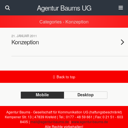
Agentur Baums UG
Categories ›
Konzeption
21. JANUAR 2011
Konzeption
Back to top
Mobile
Desktop
Agentur Baums - Gesellschaft für Kommunikation UG (haftungsbeschränkt)
Kempener Str. 13 | 47839 Krefeld | Tel.: 0177 - 48 59 661 | Fax: 0 21 51 - 603
8405 |
mail@agentur-baums.de
|
www.agentur-baums.de
Alle Rechte vorbehalten!